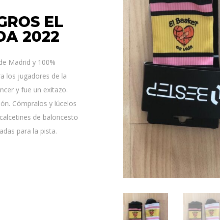
EGROS EL
DA 2022
de Madrid y 100%
ra los jugadores de la
ncer y fue un exitazo.
ión. Cómpralos y lúcelos
 calcetines de baloncesto
das para la pista.