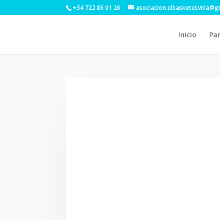
+34 722 86 01 26
asociacion.elbasketesvida@g
Inicio
Par