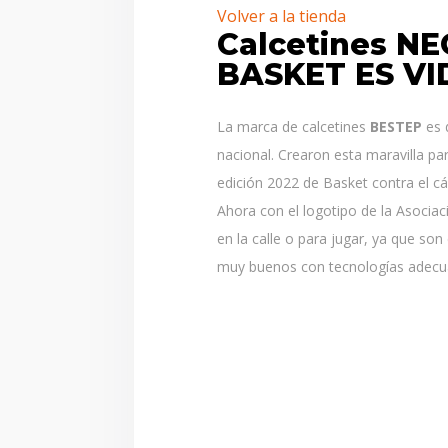
Volver a la tienda
Calcetines N
BASKET ES VI
La marca de calcetines
BESTEP
es 
nacional. Crearon esta maravilla pa
edición 2022 de Basket contra el cá
Ahora con el logotipo de la Asociac
en la calle o para jugar, ya que son
muy buenos con tecnologías adecua